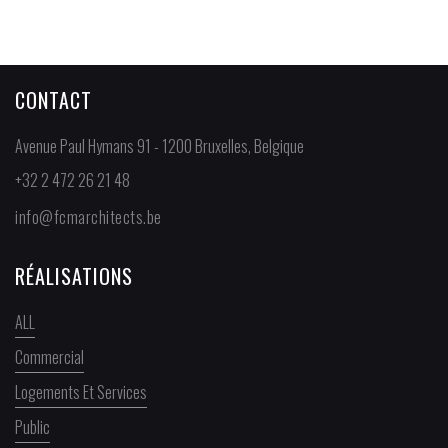
CONTACT
Avenue Paul Hymans 91 - 1200 Bruxelles, Belgique
+32 2 472 26 21 48
info@fcmarchitects.be
RÉALISATIONS
ALL
Commercial
Logements Et Services
Public